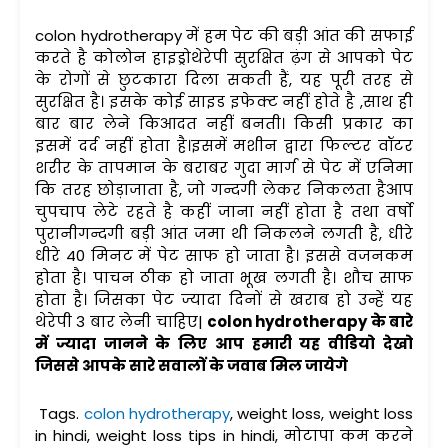
colon hydrotherapy में हम पेट की बड़ी आंत की सफाई
करते है कोलोन हाइड्रोथेरेपी सुरक्षित ढ़ंग से आपको पेट
के रोगों से छुटकारा दिला सकती हैं, यह पूरी तरह से
सुरक्षित है। इसके कोई साइड इफेक्ट नहीं होते है ,साथ ही
बार बार लेने किआदत नहीं बनती। किसी प्रकार का
इसमें दर्द नहीं होता है।इसमें मशीन द्वारा फिल्टर वॉटर
शरीर के तापमान के बराबर गुदा मार्ग से पेट में एनिमा
कि तरह छोड़ाजाता है, जो गन्दगी लेकर निकलता हैआप
चुपचाप लेटे रहते है कहीं जाना नहीं होता है तथा वर्षो
पुरानीगन्दगी बड़ी आंत जमा थी निकलने लगती है, धीरे
धीरे 40 मिनट में पेट साफ हो जाता है। इससे वजनकम
होता है। पाचन ठीक हो जाता भूख लगती है। शौच साफ
होता है। जिसका पेट ज्यादा दिनों से खराब हो उन्हें यह
थेरेपी 3 बार लेनी चाहिए|
colon hydrotherapy के बारे
में ज्यादा जानने के लिए आप हमारी यह वीडियो देखो
जिससे आपके सारे सवालों के जवाब मिल जायेगे
Tags.
colon hydrotherapy
, weight loss, weight loss
in hindi, weight loss tips in hindi, मोटापा कम करने